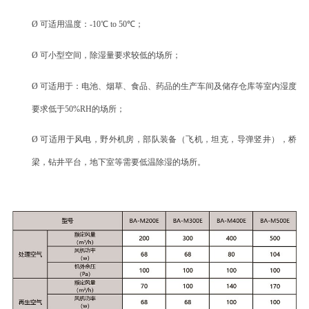
Ø
可
适用温度：
-10℃ to 50℃
；
Ø
可
小型空间，除湿
量要求较
低的场所
；
Ø
可适用于
：电池、烟草、食品、药品的生产车间及储存仓库
等
室内湿度
要求低于
50%RH的场所
；
Ø
可适用于
风电，野外机房，部队装备（飞机，坦克，导弹竖井），桥
梁，钻井平台，地下室等需要低温除湿的场所
。