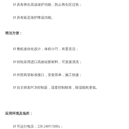
Ø
具有再生高温保护功能，防止再生区过热；
Ø
具有延迟保护降温功能
。
简洁方便：
Ø
整机迷你化设计，体积小巧，布置灵活；
Ø
转轮采用进口高效硅胶材料，可直接清洗；
Ø
外部风管标准接口，安装简单，施工快捷；
Ø
自主研发
PCB控制器，湿度控制精准，除湿能耗更低
。
应用环境及场所：
Ø
可
运行电压：
220-240V/50Hz
；