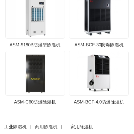
ASM-9180B防爆型除湿机
ASM-BCF-30防爆除湿机
ASM-C60防爆除湿机
ASM-BCF-4.0防爆除湿机
工业除湿机
商用除湿机
家用除湿机