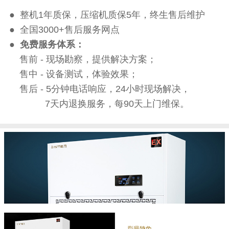
● 整机1年质保，压缩机质保5年，终生售后维护
● 全国3000+售后服务网点
●
免费服务体系：
售前 - 现场勘察，提供解决方案；
售中 - 设备测试，体验效果；
售后 - 5分钟电话响应，24小时现场解决，
7天内退换服务，每90天上门维保。