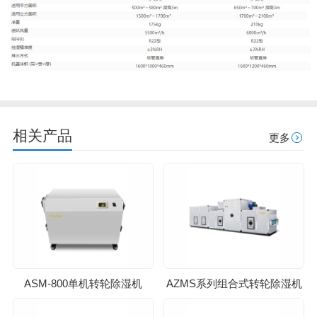
相关产品
更多
ASM-800单机转轮除湿机
AZMS系列组合式转轮除湿机