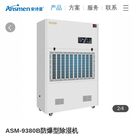
产品
方案
服务
联系
2
/
4
ASM-9380B防爆型除湿机