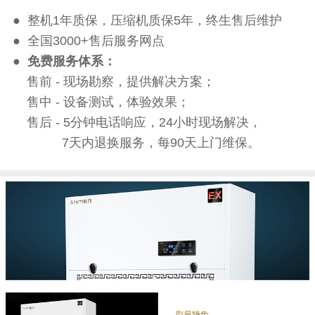
● 整机1年质保，压缩机质保5年，终生售后维护
● 全国3000+售后服务网点
●
免费服务体系：
售前 - 现场勘察，提供解决方案；
售中 - 设备测试，体验效果；
售后 - 5分钟电话响应，24小时现场解决，
7天内退换服务，每90天上门维保。