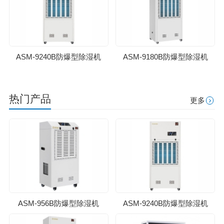
ASM-9240B防爆型除湿机
ASM-9180B防爆型除湿机
热门产品
更多
ASM-956B防爆型除湿机
ASM-9240B防爆型除湿机