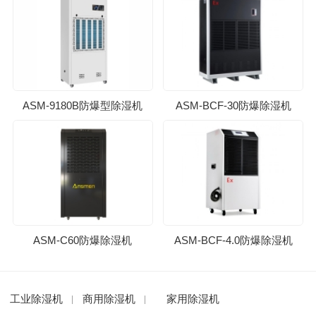
ASM-9180B防爆型除湿机
ASM-BCF-30防爆除湿机
ASM-C60防爆除湿机
ASM-BCF-4.0防爆除湿机
工业除湿机
商用除湿机
家用除湿机