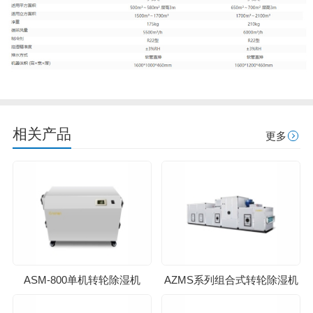
相关产品
更多
ASM-800单机转轮除湿机
AZMS系列组合式转轮除湿机