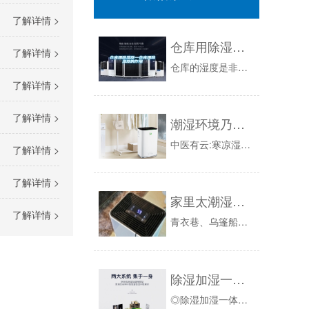
了解详情 >
仓库用除湿器—仓库用除湿器的作用
了解详情 >
仓库的湿度是非常重要的，它是仓库环境的重要指标，所以我们一般在仓库中都会用到仓库，仓库除湿机属于冷冻式除湿机，用于调节仓库的室内湿度，保证仓...
了解详情 >
了解详情 >
潮湿环境乃万病之源改善睡眠精华
中医有云:寒凉湿润乃万病之源。别的，假如工作压力较大，在晚上睡觉时，也想着工作上的工作，这样也会影响到睡觉。心理压力过大、睡前过度兴奋等的原...
了解详情 >
了解详情 >
家里太潮湿会成为细菌的温床
了解详情 >
青衣巷、乌篷船、飞檐与青黛……于江南，大抵是这样的印象？可江南烟雨更像是江南的标签不是吗？诗中有言“撑着油纸伞……如丁香一样的姑娘”一位着青...
除湿加湿一体机156L／D
◎除湿加湿一体机的作用：一台机器具备除湿功能、加湿功能，设置好湿度，当房间湿度值高于设置的湿度值时，电脑板控制系统会起动机器除湿功能模块来进...