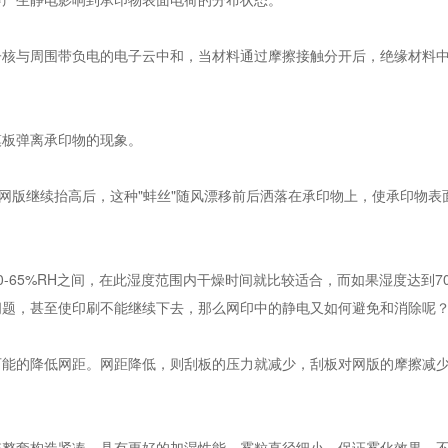
子核与周围带负电的电子云中和，当材料通过摩擦接触分开后，绝缘材料
模板弹离承印物的现象。
当网版继续抬高后，这种"蚌丝"随风漂移前后洒落在承印物上，使承印物表
-65%RH之间，在此湿度范围内干燥时间就比较适合，而如果湿度达到7
问题，甚至使印刷不能继续下去，那么网印中的静电又如何避免和消除呢
可能的降低网距。网距降低，则刮板的压力就减少，刮板对网版的摩擦减
统整套构造紧凑，具有更好的加湿性能，雾粒直径细小，保证雾化效果，