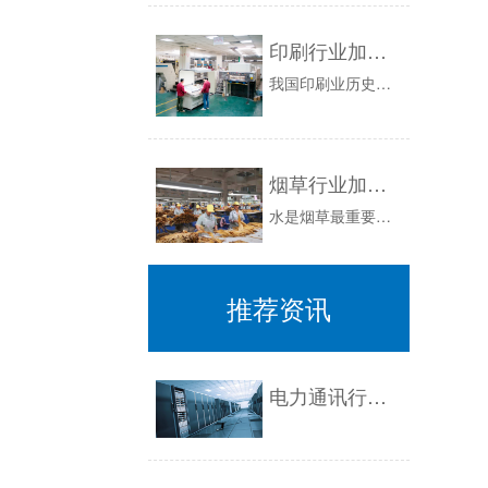
印刷行业加湿处理湿度控制解决方案
我国印刷业历史悠久，内部细分行业众多，涉及出版业、包装业、纸制品业、塑料业、电子业等，其产品用于国民经济生活的各大领域，对于印刷行业来说，温...
烟草行业加湿处理解决方案
水是烟草最重要的成分之一，通常，新鲜烟叶经烘烤含水量极低，一般在5-8%左右，极易破碎，稍一受力会变成一堆碎渣，细碎的烟草会堵住烟道或直接钻...
推荐资讯
电力通讯行业环境加湿处理解决方案1