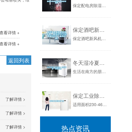
保定配电房除湿机各种型号销售厂家新闻报道：在初夏的梅雨季节，三天两头的下雨，潮湿空气无处不在，就会使很多配电房内的空气湿度超标，导致配电柜，...
保定酒吧新风机有没有用，推荐(2022已更新)(今日／服务详解)
查看详情 +
保定酒吧新风机有没有用，推荐(2022已更新)(今日/服务详解)，开到2档出风，开到3档不出风。修理工初步判断是鼓风机电阻有问题，于是拆掉杂...
查看详情 +
返回列表
冬天湿冷夏天湿热？你家就缺一台除湿机
生活在南方的朋友们感受最为深刻，每当到了回南天和梅雨天，那简直就是让人浑身难受。这两个季节都有一个共同的特征点，那就是湿。连绵的阴雨天气，室...
保定工业除湿机厂家
了解详情 >
适用面积230-460㎡工业除湿机领域的情况则大为不同。是以内销市场为主，其销售量占内销总数的60%，销售额比例则超过90%。目前商用机的市...
了解详情 >
热点资讯
了解详情 >