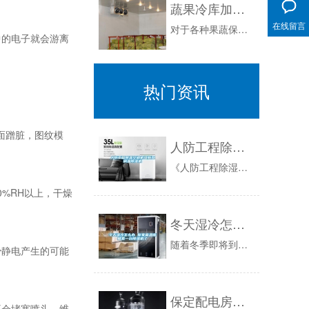
蔬果冷库加湿处理解决方案
在线留言
对于各种果蔬保鲜冷库，大家可能普遍比较关注库内温度的控制要求，但从GB/T30134-2013《冷库管理规范》中，可知即使是冷藏对库内环境湿...
中的电子就会游离
热门资讯
面蹭脏，图纹模
人防工程除湿空调机组新风调温除湿机
《人防工程除湿空调机组新风调温除湿机》由会员分享，可在线阅读，更多相关《人防工程除湿空调机组新风调温除湿机（19页珍藏版）》请在人人文库网上...
0%RH以上，干燥
？
冬天湿冷怎么办 你家离温暖就差一台除湿机了
随着冬季即将到来，不少生活在南方的小伙伴应该深有体会，不仅家里湿气重，天一冷就显得冷的更刺骨了。那你家真的太缺一台除湿机了。除湿机其实就是干...
少静电产生的可能
保定配电房除湿机各种型号销售
不会堵塞喷头，维