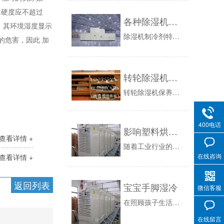
水硬度应不超过
各种除湿机制冷剂的特点和性能
内，其环境湿度显示
除湿机制冷剂特性(以R22做为基准):除湿机使用R407C:R32/R125/R134a23/25/52wt%??7.1K1)与R22相比，...
的危害，因此 加
转轮除湿机的基本维护
转轮除湿机保养维护：1、转轮除湿机之出入风口不得有阻碍物挡住，滤气网应清理干净。2、转轮除湿机应置于室内中央位置。3、冷凝器应该时常清洗，保...
400电话
影响塑料烘干机选购价格的因素有哪些？
查看详情 +
随着工业行业的快速发展，对于塑料烘干机的需求日益增加，这就使得塑料烘干机厂家也越来越多，而在选购塑料烘干机时，由于过多的厂家，不知如何选择，...
在线咨询
查看详情 +
返回列表
宝宝手脚湿冷
微信客服
在照顾孩子生活起居的时候，家长经常出现的一个误区就是，摸一下孩子手脚发凉，就赶快给孩子多穿一些衣服。这样做的结果反而是让孩子捂太多，尤其是婴...
在线留言