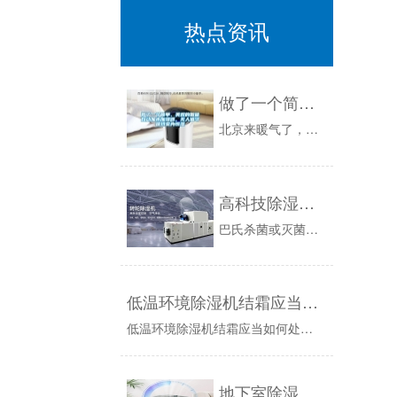
热点资讯
做了一个简单、美观的智能自动加水加湿器，无人值守保持室内恒湿
北京来暖气了，室内湿度急剧下降。在北方暖气房里生活过的人应该都深刻体会过鼻子冒火、全身脱皮、到处静电的感觉，只有将室内湿度提高到50%以上才...
高科技除湿系统减少了干燥时间，让环境更美好
巴氏杀菌或灭菌的塑料和其他材料的一次和二次包装必须可靠地干燥，以便随后进行印刷，贴标签，最终包装或进一步加工。为了避免干燥成为生产中的瓶颈，...
低温环境除湿机结霜应当如何处理，如何解决？
低温环境除湿机结霜应当如何处理，如何解决？首先，应该明确的一点是，除湿机在工作运行中出现结冰现象，不是除湿机的故障，是因为在低温环境下工作，...
地下室除湿机如何选型