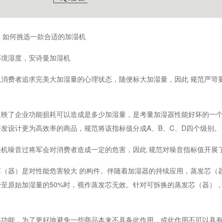
如何挑选一款合适的加湿机
环境湿度，安诗曼加湿机
消费者追求完美大加湿量的心理状态，随便标大加湿量，因此 规范严苛
反映了企业功能损耗可以造成是多少加湿量，是考量加湿器性能好坏的一
发设计更为高效率的商品，规范将该指标值分成A、B、C、D四个级别。
机噪音过将军会对消费者造成一定的危害，因此 规范对噪音指标值开展
（器）是对性能危害较大 的构件。伴随着加湿器的持续应用，蒸发芯（
至原始加湿量的50%时，视作蒸发芯无效。针对可拆换的蒸发芯（器）
等功能，为了更好地避免一些商品本来不具备此作用，或此作用不可以具