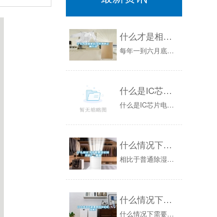
什么才是相机科学防潮的正确方法
每年一到六月底七月初的时候，全国各地都会开启“下雨模式”。就连笔者所处的以缺水著称的帝都，这两天也是阴雨连绵。什么东西一多了也都受不了，这雨...
什么是IC芯片电子防潮箱
什么是IC芯片电子防潮箱？电子芯片除湿方法是近年来一种新的工作原理，也可称为冷冻芯片霜水除湿方法，该技术***早来自美国航天技术制冷芯片，具...
什么情况下才需要转轮除湿机？_重复
相比于普通除湿机，转轮除湿机的优势尤其明显，它的除湿量更大，效率更高可以连续提供低露点干空气，是众多行业的首选除湿设备。但是，转轮除湿机的成...
什么情况下需要用到转轮除湿机？
什么情况下需要用到转轮除湿机？_轮转除湿机组的中心构造为一个不断滚动的蜂窝状枯燥轮。转轮是除湿机中启动吸收水分的作用，它的介质是由几种特别的...