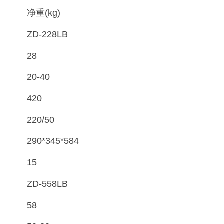
净重(kg)
ZD-228LB
28
20-40
420
220/50
290*345*584
15
ZD-558LB
58