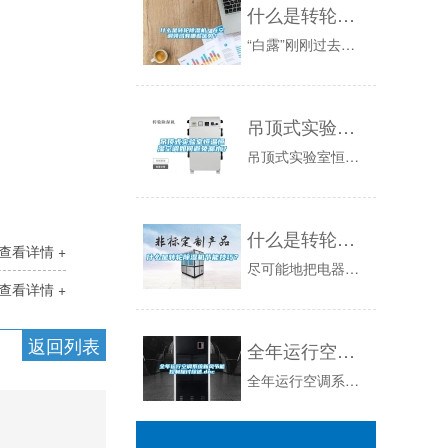
什么是转轮除湿机？在空调领域有哪些优势？
“白露”刚刚过去，意味着夏天已经悄然结束。回顾整个夏天，你是不是依然能想起空调续命的那些天。夏日的娱乐场所，也从烈日炎炎的室外延伸到了凉爽舒...
吊顶式实验室恒温恒湿空调如何避免漏水？
吊顶式实验室恒温恒湿空调为何会漏水呢?首先分析下可能的原因。设计不合理1、风机压力不足以克服机外阻力，导致换热器截面风速过小，制冷运行时，蒸...
什么是转轮除湿机节能技巧？
查看详情 +
尽可能地把电器放在通风的位置，有待机状态的电器如彩电等，应尽量使其通电处于待机状态，其内部零件就会散发热量，驱散机体内的潮气,防爆除湿机，防...
查看详情 +
返回列表
全年运行空调系统新风节能控制探讨综述.doc
全年运行空调系统新风节能控制探讨综述全年运行空调系统新风节能控制探讨综述全年运行空调系统新风节能控制探讨综述整年运转空调系统新风节能控制商讨...