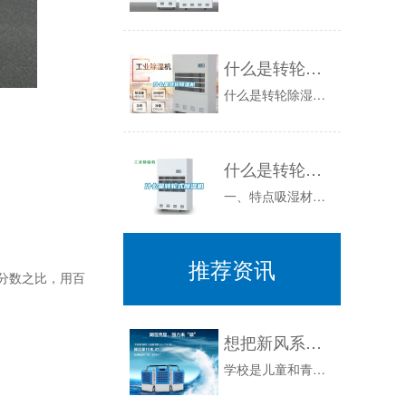
什么是转轮除湿机
什么是转轮除湿机什么是转轮除湿机？大家对转轮除湿机有所了解吗？是不是感觉从来没听过呢？我们要时刻丰富自己的学识见识，增长视野。转轮除湿机是空...
什么是转轮式除湿机
一、特点吸湿材料有吸附式和吸收式两种。二、适用范围地下建筑、制药、食品、手术室等，与空调系统联合运行，达到所要求的温湿度。三、产品选用要点1...
推荐资讯
分数之比，用百
想把新风系统做到学校 得满足这几点
学校是儿童和青少年的重要学习场所，随着校园空气污染事件的频发，学校也在主动寻找应对方法，安装新风系统被列为首要应对方法之一，为了响应国家政策...