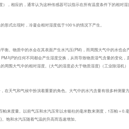
），相应的，通常认为这种传感器可以指示在所有温度条件下的相对湿度
形式出现时，冷凝会相对湿度低于100％的情况下产生。
。物质中的水会在其表面产生水汽压(PM)，而周围大气中的水也会产生
。PM与P的任何不同都会产生湿度交换，从而导致物质湿气含量的变化，
的周围大气中的相对湿度。(大气的湿度必大于物质湿度)（工业除湿机）
在天气和气候中扮演着重要的角色。大气中的水汽含量有很多种测量方
帕来度量。以前气压和水汽压常以水银柱的毫米数来测度，1百帕＝0.
E)。饱和水汽压随着气温的升高而迅速增加。