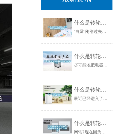
什么是转轮除湿机？在空调领域有哪些优势？
“白露”刚刚过去，意味着夏天已经悄然结束。回顾整个夏天，你是不是依然能想起空调续命的那些天。夏日的娱乐场所，也从烈日炎炎的室外延伸到了凉爽舒...
什么是转轮除湿机节能技巧？
尽可能地把电器放在通风的位置，有待机状态的电器如彩电等，应尽量使其通电处于待机状态，其内部零件就会散发热量，驱散机体内的潮气,防爆除湿机，防...
什么是转轮除湿机组—转轮除湿机组介绍
最近已经进入了我们的生活，在梅雨季节帮助了我们远离流感与风湿等疾病。那么大家又懂转轮除湿机不呢？那么今天小编就给大家讲讲什么是转轮除湿机，转...
什么是转轮除湿机—转轮除湿机的工作原理
网讯?现在因为空气的变化无常导致室内空气的湿度也不稳定，特别是在春秋季节室内湿度非常潮湿很影响人们身体健康，因此市场上出现了来解决这个问题，...