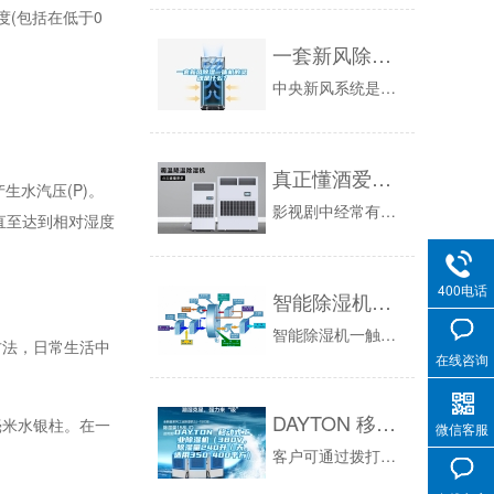
(包括在低于0
一套新风除湿一体机的灵魂是什么？
中央新风系统是什么？你可以理解是给你的房子戴上一个大口罩：在新风系统不断普及的现在，有越来越多人选择了功能更多的新风除湿一体机。新风除湿一体...
真正懂酒爱酒之人，大多『不好惹』！
水汽压(P)。
影视剧中经常有关于品红酒的场景，除了专业品酒，大概还分为几类。一为浪漫烛光晚餐。在这里，酒是情调，是属于两个人的浪漫，一切故事，都在酒中。二...
直至达到相对湿度
400电话
智能除湿机一触即发，即可远离潮湿发霉
智能除湿机一触即发，即可远离潮湿发霉的详细信息！除湿机的种类有很多，不同品牌的除湿机价格及应用范围也会有细微的差别，而安诗曼将会为您提供优质...
法，日常生活中
在线咨询
DAYTON 移动式工业除湿机（380V，除湿量240升／天，适用350-400平方）
毫米水银柱。在一
微信客服
客户可通过拨打售后热线申请退换货，在与固安捷客服确认并取得受理号后，通过快递、物流方式退回货物。客户自收到产品之日起七(7)天内可以退货或换...