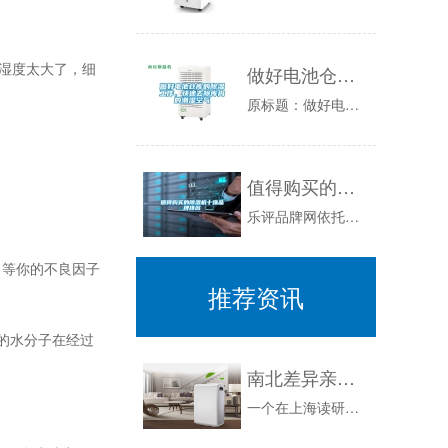
湿度太大了，细
做好电池仓库的除湿工作，快速去除库内的潮湿空气
原标题：做好电池仓库的除湿工作，快速去除库内的潮湿空气电池，可以说是每个人都熟悉的生活用品了。从钟表、玩具和手机到电瓶车和电动车，电池都是提...
值得购买的除湿机十强品牌排名
乐评品牌网依托全网大数据，根据品牌评价以及销量评选出了2021年除湿机十大品牌排行榜。如果您正在查找除湿机什么牌子好？那么本除湿机十大品牌榜...
等你的不良因子
推荐资讯
的水分子在经过
南北差异亲体验：更讨厌北方的干燥，还是南方的潮湿
一个在上海读研的北方同学说非常不喜欢上海的天气，因为很潮湿，衣服容易霉，有时候两三周都晾不干，东西也很容易受潮发霉。而作为一个在北京待了五年...