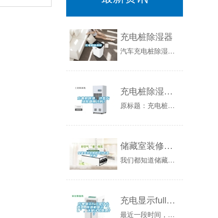
充电桩除湿器
汽车充电桩除湿器wL5开关柜除湿器,配电柜除湿器,智能除湿装置,除湿装置,赛电气wL5开关柜除湿器,配电柜除湿器,智能除湿装置,除湿装置,赛...
充电桩除湿，这些方法你都用过吗？
原标题：充电桩除湿，这些方法你都用过吗？⊥87⊥新能源汽车充电桩现状充电桩除湿器可解决充电桩凝露问题，近年来，全球能源危机和环境危机突显，国...
储藏室装修如何进行防潮处理？
我们都知道储藏室一般都比较潮湿,如果人们放东西的话,就会容易发霉发臭,住人的话对人体是不好的,因此,当对储藏室进行装修的时候必须要做好防潮措...
充电显示full是什么意思_除湿机显示“LL”，这是什么意思？？
最近一段时间，总有客户反馈：为什么除湿机显示“LL”？除湿机怎么效率变低？其实，这是因为除湿机运行的环境温度过低了。冷凝式除湿机的运行有一个...