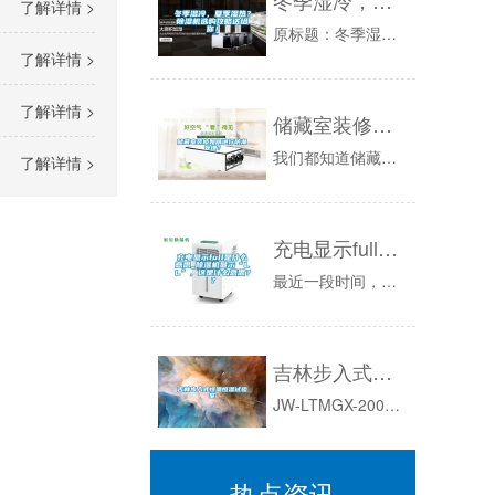
了解详情 >
原标题：冬季湿冷，夏季湿热？除湿机选购攻略送给你！今天跟大家分享除湿机如何选，以及靠谱的品牌有哪些！除湿机选购要知道这5点。1.选择适合自己...
了解详情 >
了解详情 >
储藏室装修如何进行防潮处理？
我们都知道储藏室一般都比较潮湿,如果人们放东西的话,就会容易发霉发臭,住人的话对人体是不好的,因此,当对储藏室进行装修的时候必须要做好防潮措...
了解详情 >
充电显示full是什么意思_除湿机显示“LL”，这是什么意思？？
最近一段时间，总有客户反馈：为什么除湿机显示“LL”？除湿机怎么效率变低？其实，这是因为除湿机运行的环境温度过低了。冷凝式除湿机的运行有一个...
吉林步入式恒温恒湿试验室
JW-LTMGX-2000-715-3流体敏感性试验箱流体敏感性试验箱JW-LTMGX-2000-715-31.升降温温度变化速率：不小于3...
热点资讯