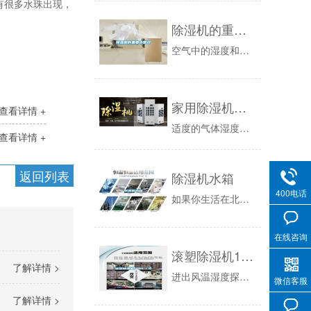
有很多水珠出现，
除湿机的重要小常识
空气中的湿度和温度一样无处不在，春季温度不高，湿度却很大。同时潮湿和霉菌对金属氧化所造成的损害随时在不知不觉地发生。环境相对湿度大于60%霉...
家用除湿机应该放在哪里？
查看详情 +
适度的气体湿度针对维持家中房间内的舒适感尤为重要。水份过少会毁坏房子和物件，乃至对人的身体身心健康导致危害。 家用除湿机能够将除去房子...
查看详情 +
返回列表
除湿机水箱
400电话
如果你生活在北方，夏天暴雨或冬季下雪时，会出现短暂的潮湿季；如果你生活在南方，三四月的回南天，七八月的梅雨季，秋冬湿冷季，潮湿时期比较多且长...
在线咨询
滚塑除湿机100L／D
了解详情 >
进出风温湿度探测：在本机的进出风口都有安装温湿度探测头，使进风与出风的温湿度均在显示屏上一目了然。高效空气过滤器：安装在进风口处—具有低阻高...
微信客服
了解详情 >