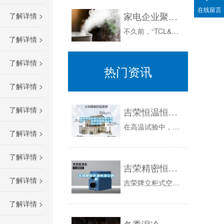
在线留言
家电企业聚焦“体育营销”
了解详情 >
不久前，“TCL&中国女子网球队签约仪式暨新闻发布会”在北京国家体育总局新闻发布厅隆重召开。会上，TCL集团与中国网球协会（CTA）签署了为...
了解详情 >
了解详情 >
热门资讯
了解详情 >
了解详情 >
吉荣恒温恒湿空调故障代码80 ？ 吉荣恒温恒湿空调风压故障
在高温试验中，如温度变化达不到试验温度值时，可以检查电器系统，逐一排除故障。如温度升得很慢，就要查看风循环系统，看一下风循环的调节挡板是否开...
了解详情 >
了解详情 >
吉荣精密恒温恒湿空调机
了解详情 >
吉荣牌立柜式空气处理机具有送风、制冷（除湿）、加热、空气过滤等空气处理功能。额定风量范围3000~m3/h；机组全压150~550Pa；冷量...
了解详情 >
冬季湿冷，夏季湿热？除湿机选购攻略送给你！