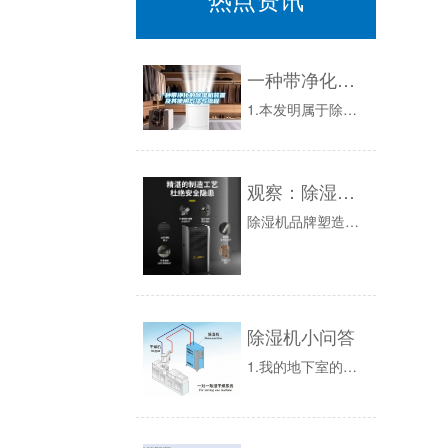
一种带净化的除湿机装置及其使用方法与流程
1.本发明属于除湿机技术领域，特别是涉及一种带净化的除湿机装置及其使用方法。背景技术：2.除湿机是指将潮湿空气抽入机内，对潮湿空气中的水分进...
观察：除湿机未来市场分析
除湿机品牌塑造怎样抗衡除湿机的价格？自2008年7月以来，中国除湿机业屡遭寒流。在成本陡增、贸易摩擦加剧等多变环境下，工业除湿机业整体陷入了...
除湿机小问答
1.我的地下室的湿度水平应该设置在多少？为了从你的除湿机获得最大的舒适度和效益，地下室的除湿机湿度水平应设置在30–50%。如果湿度水平太高...